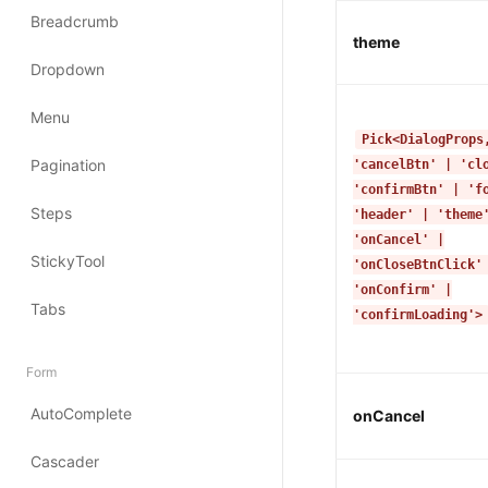
theme
Pick<DialogProps
'cancelBtn' | 'cl
'confirmBtn' | 'f
'header' | 'theme
'onCancel' |
'onCloseBtnClick'
'onConfirm' |
'confirmLoading'>
onCancel