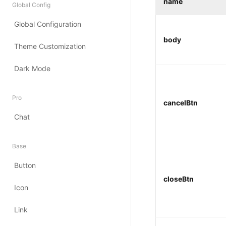
name
body
cancelBtn
closeBtn