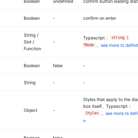
Boolean
undefined
confirm button loading sta
Boolean
-
confirm on enter
String /
Typescript：
string |
Slot /
-
。
see more ts definit
TNode
Function
Boolean
false
-
String
-
-
Styles that apply to the dia
box itself。Typescript：
Object
-
。
see more ts defi
Styles
n
Boolean
false
-