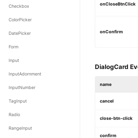
onCloseBtnClick
onConfirm
DialogCard Ev
name
cancel
close-btn-click
confirm