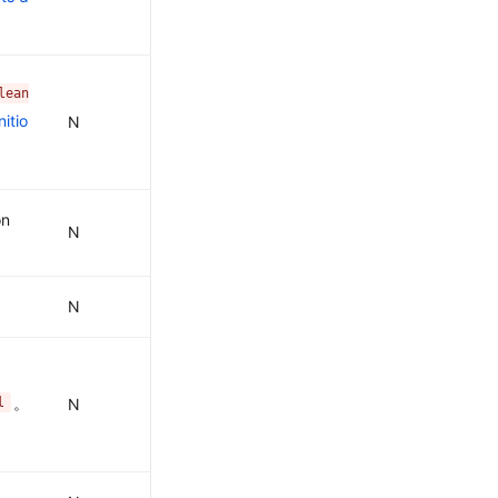
lean
itio
N
on
N
N
。
l
N