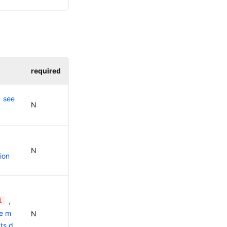
required
。
see
N
N
ion
，
l
e m
N
ts d