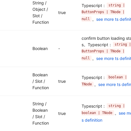
String /
Typescript：
string |
Object /
ButtonProps | TNode |
true
Slot /
。
see more ts defini
null
Function
confirm button loading st
s。Typescript：
string |
Boolean
-
ButtonProps | TNode |
。
see more ts defini
null
Boolean
Typescript：
boolean |
/ Slot /
true
。
see more ts defin
TNode
Function
String /
Typescript：
string |
Boolean
。
see mo
boolean | TNode
true
/ Slot /
s definition
Function