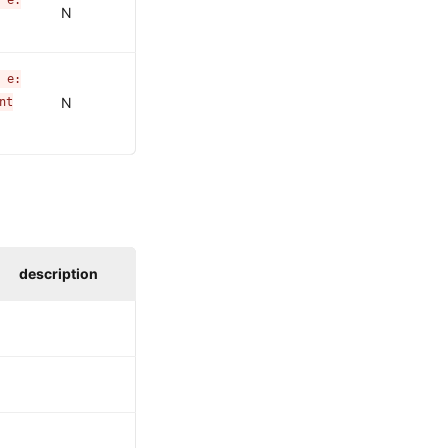
N
 e:
N
nt
description