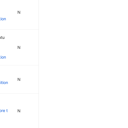
N
tion
atu
N
tion
N
ition
re t
N