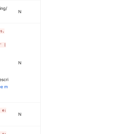
ing/
N
ps,
' |
N
scri
ee m
 e:
N
 e: