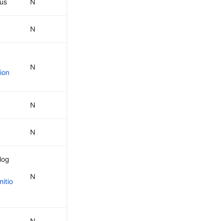
tus
N
N
N
ion
N
N
log
N
nitio
N