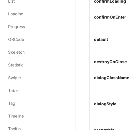
confirmLoading
confirmOnEnter
default
destroyOnClose
dialogClassName
dialogStyle
draggable