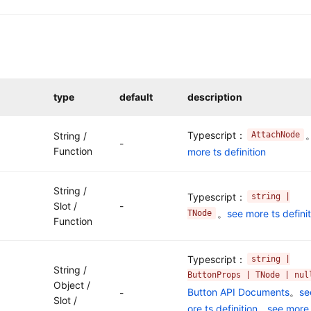
type
default
description
Typescript：
AttachNode
String /
-
Function
more ts definition
String /
Typescript：
string |
Slot /
-
。
see more ts definit
TNode
Function
Typescript：
string |
String /
ButtonProps | TNode | nul
Object /
Button API Documents
。
se
-
Slot /
ore ts definition
。
see more 