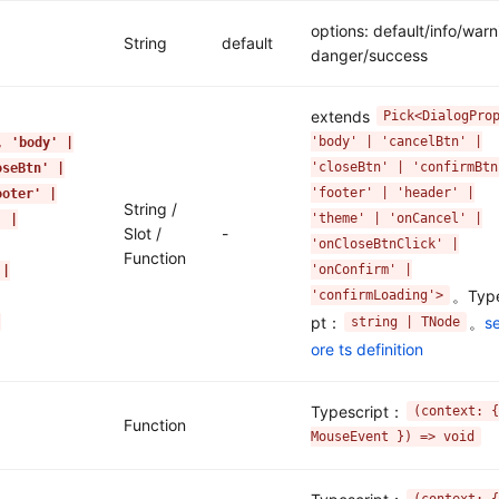
options: default/info/warn
String
default
danger/success
extends
Pick<DialogPro
'body' | 'cancelBtn' |
, 'body' |
'closeBtn' | 'confirmBtn
oseBtn' |
'footer' | 'header' |
ooter' |
String /
'theme' | 'onCancel' |
' |
Slot /
-
'onCloseBtnClick' |
Function
'onConfirm' |
 |
。Type
'confirmLoading'>
pt：
。
s
string | TNode
ore ts definition
Typescript：
(context: {
Function
MouseEvent }) => void
(context: {