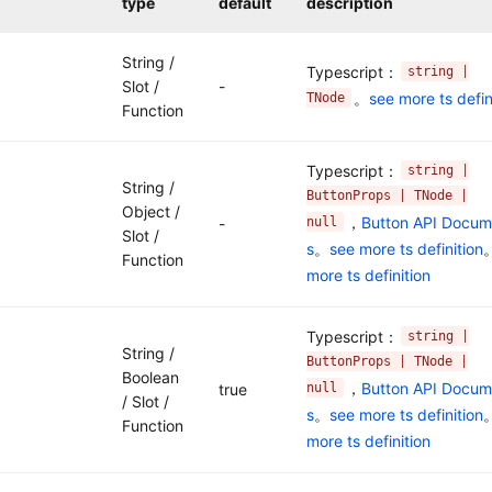
type
default
description
String /
Typescript：
string |
Slot /
-
。
see more ts defin
TNode
Function
Typescript：
string |
String /
ButtonProps | TNode |
Object /
，
Button API Docum
null
-
Slot /
s
。
see more ts definition
Function
more ts definition
Typescript：
string |
String /
ButtonProps | TNode |
Boolean
，
Button API Docum
null
true
/ Slot /
s
。
see more ts definition
Function
more ts definition