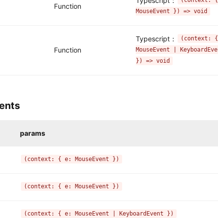
Typescript：
Function
MouseEvent }) => void
Typescript：
(context: {
Function
MouseEvent | KeyboardEve
}) => void
ents 
params
(context: { e: MouseEvent })
(context: { e: MouseEvent })
(context: { e: MouseEvent | KeyboardEvent })