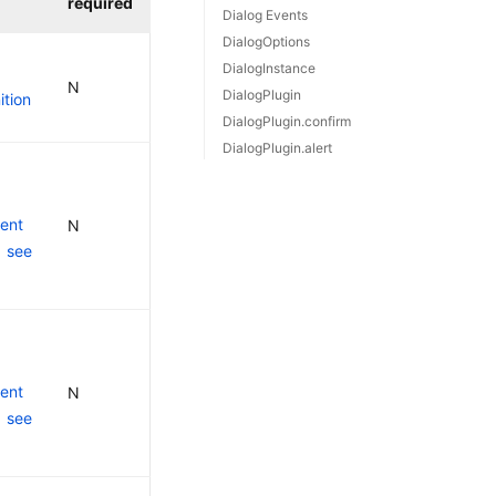
required
Dialog Events
DialogOptions
DialogInstance
N
DialogPlugin
ition
DialogPlugin.confirm
DialogPlugin.alert
ent
N
。
see
ent
N
。
see