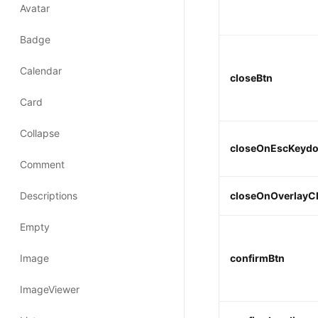
closeBtn
closeOnEscKeyd
closeOnOverlayCl
confirmBtn