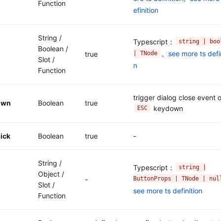
Function
efinition
String /
Typescript：
string | boo
Boolean /
。
see more ts defin
| TNode
true
Slot /
n
Function
trigger dialog close event 
own
Boolean
true
keydown
ESC
ick
Boolean
true
-
String /
Typescript：
string |
Object /
ButtonProps | TNode | nul
-
Slot /
see more ts definition
Function