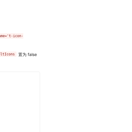
ame='t-icon-
置为 false
ultIcons