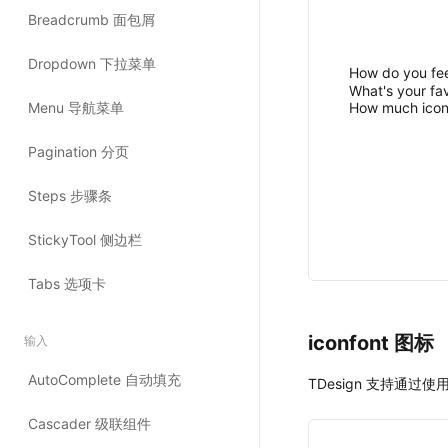
How do you fee
What's your fa
How much icon
iconfont 图标 
TDesign 支持通过使用